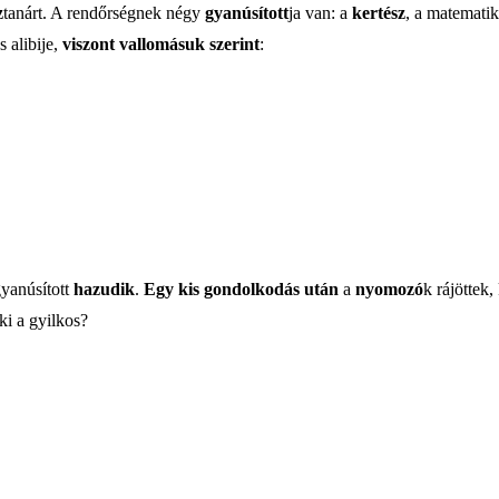
z
tanárt. A rendőrségnek négy
gyanúsított
ja van: a
kertész
, a matematik
s alibije,
viszont vallomásuk szerint
:
gyanúsított
hazudik
.
Egy kis gondolkodás után
a
nyomozó
k rájöttek,
ki a gyilkos?