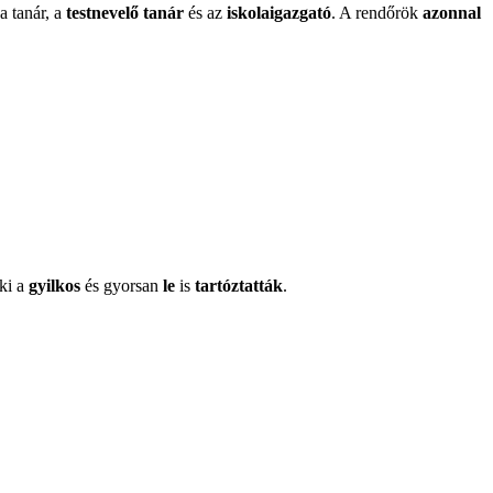
a tanár, a
testnevelő tanár
és az
iskolaigazgató
. A rendőrök
azonnal
 ki a
gyilkos
és gyorsan
le
is
tartóztatták
.