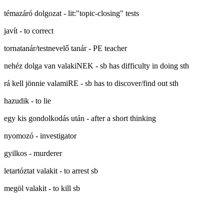
témazáró dolgozat - lit:"topic-closing" tests
javít - to correct
tornatanár/testnevelő tanár - PE teacher
nehéz dolga van valakiNEK - sb has difficulty in doing sth
rá kell jönnie valamiRE - sb has to discover/find out sth
hazudik - to lie
egy kis gondolkodás után - after a short thinking
nyomozó - investigator
gyilkos - murderer
letartóztat valakit - to arrest sb
megöl valakit - to kill sb