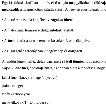
Egy kis
falusi
iskolában a
tanév
első napján
meggyilkol
ták a
földraj
megkezdik
a gyanúsítottak
kihallgatás
át. A négy gyanúsítottnak ninc
• A kertész az iskola kertjében
virágokat ültet
ett.
• A matektanár
témazáró dolgozatokat javít
ott.
• A
tornatanár
a tornateremben kosárlabdázott a diákjaival.
• Az igazgató az irodájában ült egész nap és dolgozott.
A rendőrségnek
nehéz dolga van
, mert
rá kell jönnie
, hogy melyik 
Vajon ki
ölte meg
a földrajztanárt, és honnan tudta a rendőrség, hogy 
falusi (melléknév)- village (adjective)
(falu - village)
tanév - school year
meggyilkol vkiT - to murder sb